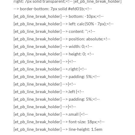
right: 7px solid transparent;<!-- [et_pb_line_break_holder]
--> border-bottom: 7px solid #efd01b;<!--
[et_pb_line_break_holder] --> bottom: -10px;<!--
[et_pb_line_break_holder] --> left: calc(50% - 7px);<!--
[et_pb_line_break_holder] --> content: '';<!--
[et_pb_line_break_holder] --> position: absolute;<!--
[et_pb_line_break_holder] --> width: 0;<!--
[et_pb_line_break_holder] --> height: 0; <!--
[et_pb_line_break_holder] -->}<!--
[et_pb_line_break_holder] -->.right {<!--
[et_pb_line_break_holder] --> padding: 5%;<!--
[et_pb_line_break_holder] -->}<!--
[et_pb_line_break_holder] -->.left {<!--
[et_pb_line_break_holder] --> padding: 5%;<!--
[et_pb_line_break_holder] -->}<!--
[et_pb_line_break_holder] -->.small {<!--
[et_pb_line_break_holder] --> font-size: 18px;<!--
[et_pb_line_break_holder] --> line-height: 1.5em