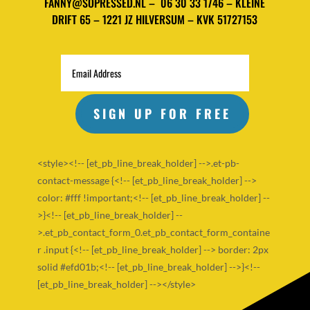
FANNY@SOPRESSED.NL –
06 30 33 1746 – KLEINE
DRIFT 65 – 1221 JZ HILVERSUM – KVK 51727153
SIGN UP FOR FREE
<style><!-- [et_pb_line_break_holder] -->.et-pb-
contact-message {<!-- [et_pb_line_break_holder] -->
color: #fff !important;<!-- [et_pb_line_break_holder] --
>}<!-- [et_pb_line_break_holder] --
>.et_pb_contact_form_0.et_pb_contact_form_containe
r .input {<!-- [et_pb_line_break_holder] --> border: 2px
solid #efd01b;<!-- [et_pb_line_break_holder] -->}<!--
[et_pb_line_break_holder] --></style>