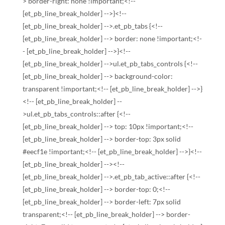
> border-right: none !important;<!--
[et_pb_line_break_holder] -->}<!--
[et_pb_line_break_holder] -->.et_pb_tabs {<!--
[et_pb_line_break_holder] --> border: none !important;<!-
- [et_pb_line_break_holder] -->}<!--
[et_pb_line_break_holder] -->ul.et_pb_tabs_controls {<!--
[et_pb_line_break_holder] --> background-color:
transparent !important;<!-- [et_pb_line_break_holder] -->}
<!-- [et_pb_line_break_holder] --
>ul.et_pb_tabs_controls::after {<!--
[et_pb_line_break_holder] --> top: 10px !important;<!--
[et_pb_line_break_holder] --> border-top: 3px solid
#eecf1e !important;<!-- [et_pb_line_break_holder] -->}<!--
[et_pb_line_break_holder] --><!--
[et_pb_line_break_holder] -->.et_pb_tab_active::after {<!--
[et_pb_line_break_holder] --> border-top: 0;<!--
[et_pb_line_break_holder] --> border-left: 7px solid
transparent;<!-- [et_pb_line_break_holder] --> border-