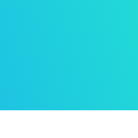
nibus porta.
 nunc sed.