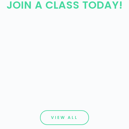
JOIN A CLASS TODAY!
YIN YOGA
In cursus ornare sollicitudin. Ut libero
urna, sollicitudin et porttitor id, tempus
vitae nisl. Quisque a venenatis libero.
VIEW ALL