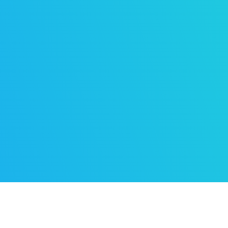
BODY
Nunc consequat justo eget enim fi
Suspendisse orci nunc, rutrum quis